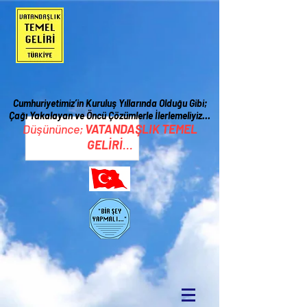
Cumhuriyetimiz’in Kuruluş Yıllarında Olduğu Gibi;
Çağı Yakalayan ve Öncü Çözümlerle İ
lerlemeliyiz…
Düşününce;
VATANDAŞLIK TEMEL
GELİRİ
...