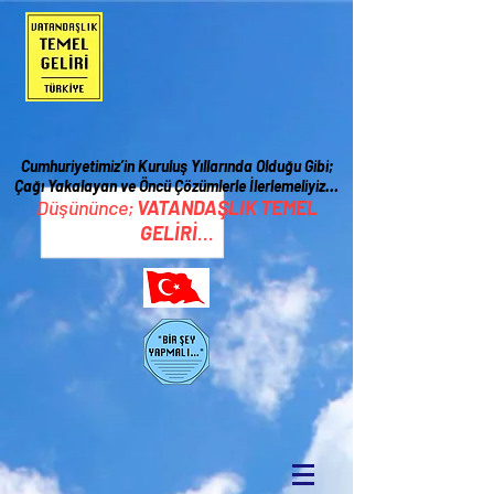
Cumhuriyetimiz’in Kuruluş Yıllarında Olduğu Gibi;
Çağı Yakalayan ve Öncü Çözümlerle İ
lerlemeliyiz…
Düşününce;
VATANDAŞLIK TEMEL
GELİRİ
...