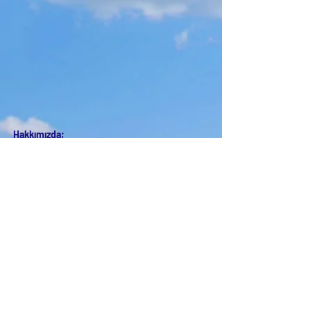
Hakkımızda;
Vatandaşlık Temel Geliri konusunu çok, ama
çok önemsiyoruz. Vatandaşlarımız, Ülkemiz ve
Ülkemiz Ekonomisi açısından son derece
önemli olduğunu düşünüyoruz. Mevcut ve
yaklaşan problemlerimize çözüm olabileceğini
görüyoruz.
Ve, bu çerçevede de; VTG konusunun en
geniş anlamda tartışılması ve hayata geçmesi
için çaba içindeyiz...
Desteğinizi bekleriz...