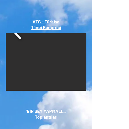
VTG - Türkiye
1 'inci Kongresi
'BİR ŞEY YAPMALI...'
Toplantıları