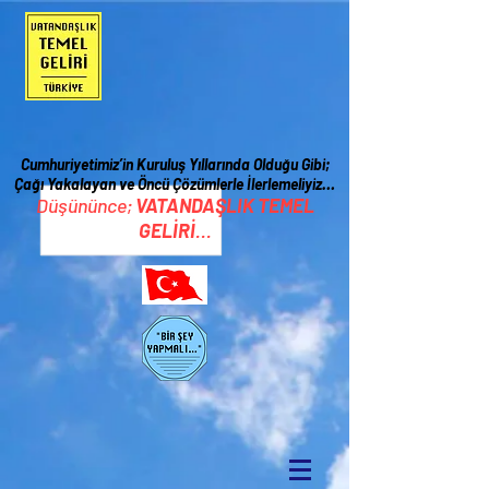
Cumhuriyetimiz’in Kuruluş Yıllarında Olduğu Gibi;
Çağı Yakalayan ve Öncü Çözümlerle İ
lerlemeliyiz…
Düşününce;
VATANDAŞLIK TEMEL
GELİRİ
...